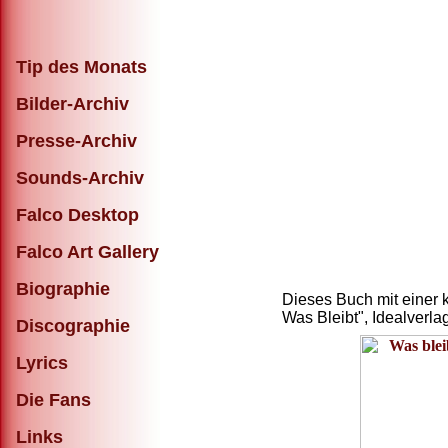
Tip des Monats
Bilder-Archiv
Presse-Archiv
Sounds-Archiv
Falco Desktop
Falco Art Gallery
Biographie
Dieses Buch mit einer 
Was Bleibt", Idealverl
Discographie
Lyrics
Die Fans
Links